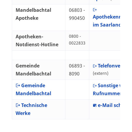
Mandelbachtal
06803 -
Apothekennotdi
Apotheke
990450
im Saarland
(exte
Apotheken-
0800 -
0022833
Notdienst-Hotline
Gemeinde
06893 -
Telefonverzeic
Mandelbachtal
8090
(extern)
Gemeinde
Sonstige wich
Mandelbachtal
Rufnummern
(ex
Technische
e-Mail schicke
Werke