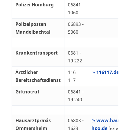
Polizei Homburg
06841 -
1060
Polizeiposten
06893 -
Mandelbachtal
5060
Krankentransport
0681 -
19 222
Ärztlicher
116
116117.de
(exte
Bereitschaftsdienst
117
Giftnotruf
06841 -
19 240
Hausarztpraxis
06803 -
www.hausarzt
Ommersheim
1623
hpo.de
(extern)