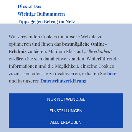
Dies & Das
Wichtige Rufnummern
Tipps gegen Betrug im Netz
Wir verwenden Cookies um unsere Website zu
optimieren und Ihnen das
bestmögliche Online-
Erlebnis
zu bieten. Mit dem Klick auf
„Alle erlauben“
erklären Sie sich damit einverstanden. Weiterführende
Informationen und die Möglichkeit, einzelne Cookies
zuzulassen oder sie zu deaktivieren, erhalten Sie
hier
und in unserer
Datenschutzerklärung
.
Blog
|
Termine
|
Zum ...
|
Dorfleben
|
Geschichte
|
NUR NOTWENDIGE
Gewerbe
|
Jobs
|
Kontakt
|
Dies & Das
|
Wichtige
Rufnummern
|
Newsletter abmelden
|
Impressum
|
EINSTELLUNGEN
Datenschutz
|
Cookies
ALLE ERLAUBEN