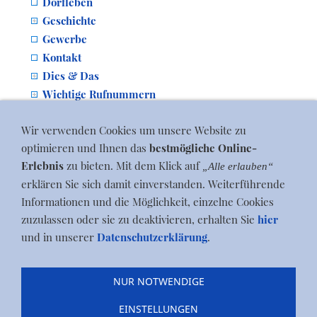
Dorfleben
Geschichte
Gewerbe
Kontakt
Dies & Das
Wichtige Rufnummern
Tipps gegen Betrug im Netz
Wir verwenden Cookies um unsere Website zu
optimieren und Ihnen das
bestmögliche Online-
Erlebnis
zu bieten. Mit dem Klick auf
„Alle erlauben“
erklären Sie sich damit einverstanden. Weiterführende
by itn-design
Informationen und die Möglichkeit, einzelne Cookies
zuzulassen oder sie zu deaktivieren, erhalten Sie
hier
und in unserer
Datenschutzerklärung
.
Blog
|
Termine
|
Zum ...
|
Dorfleben
|
Geschichte
|
NUR NOTWENDIGE
Gewerbe
|
Jobs
|
Kontakt
|
Dies & Das
|
Wichtige
Rufnummern
|
Newsletter abmelden
|
Impressum
|
EINSTELLUNGEN